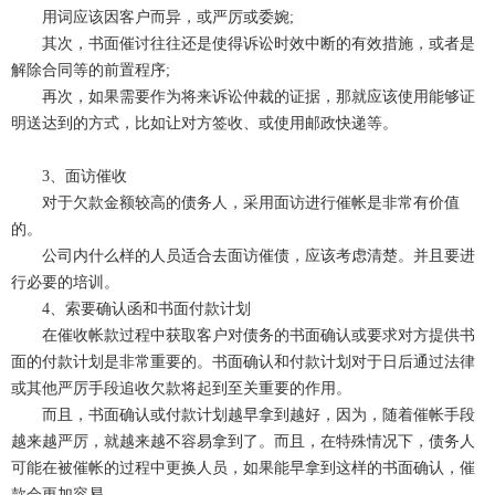
用词应该因客户而异，或严厉或委婉;
其次，书面催讨往往还是使得诉讼时效中断的有效措施，或者是
解除合同等的前置程序;
再次，如果需要作为将来诉讼仲裁的证据，那就应该使用能够证
明送达到的方式，比如让对方签收、或使用邮政快递等。
3、面访催收
对于欠款金额较高的债务人，采用面访进行催帐是非常有价值
的。
公司内什么样的人员适合去面访催债，应该考虑清楚。并且要进
行必要的培训。
4、索要确认函和书面付款计划
在催收帐款过程中获取客户对债务的书面确认或要求对方提供书
面的付款计划是非常重要的。书面确认和付款计划对于日后通过法律
或其他严厉手段追收欠款将起到至关重要的作用。
而且，书面确认或付款计划越早拿到越好，因为，随着催帐手段
越来越严厉，就越来越不容易拿到了。而且，在特殊情况下，债务人
可能在被催帐的过程中更换人员，如果能早拿到这样的书面确认，催
款会更加容易。