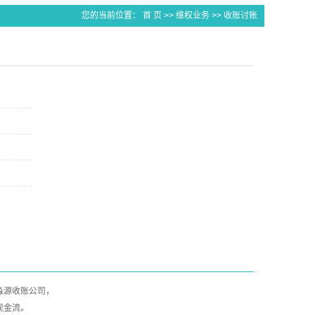
您的当前位置：
首 页
>>
维权业务
>>
收账讨账
源收账公司，

现金流。