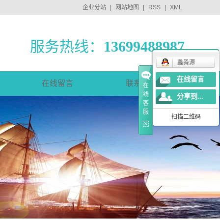
企业分站
|
网站地图
|
RSS
|
XML
服务热线：
13699488987
鑫淼源
在线留言
在线留言
联系我们
在
线
分享到...
客
服
扫描二维码