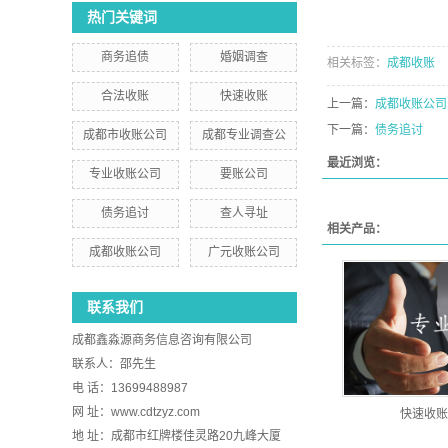
热门关键词
商务追债
婚姻调查
相关标签：
成都收账
合法收账
快速收账
上一篇：
成都收账公司
下一篇：
债务追讨
成都市收账公司
成都专业调查公
最近浏览：
专业收账公司
要账公司
债务追讨
查人寻址
相关产品：
成都收账公司
广元收账公司
联系我们
成都鑫淼源商务信息咨询有限公司
联系人：邵先生
电 话：13699488987
网 址：www.cdtzyz.com
快速收账
地 址：成都市红牌楼佳灵路20九峰大厦