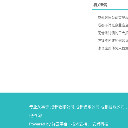
相关新闻：
成都讨债公司重塑
成都市讨账企业应
无借条讨债的三大
欠钱不还该如何起
浅谈应对债务人故意
专业从事于
成都收账公司
,
成都追账公司
,
成都要账公司
,
电咨询!
Powered by
祥云平台
技术支持：
安尚科技