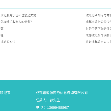
现代化服务宗旨和理念是关键
收账借条如何写才
当怎样维护收账人的债务？
成都市收账公司今
招数
财务中的下账是什
诉呢
成都收账公司讲解
逃避的方法 ​
讲解成都收账公司
 欢迎来
成都鑫淼源商务信息咨询有限公司
联系人：邵先生
电 话：13699488987